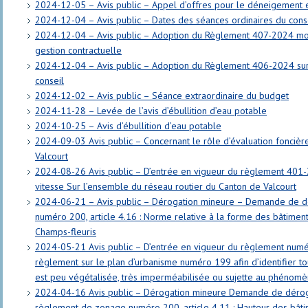
2024-12-05 – Avis public – Appel d’offres pour le déneigement e
2024-12-04 – Avis public – Dates des séances ordinaires du cons
2024-12-04 – Avis public – Adoption du Règlement 407-2024 mod
gestion contractuelle
2024-12-04 – Avis public – Adoption du Règlement 406-2024 sur 
conseil
2024-12-02 – Avis public – Séance extraordinaire du budget
2024-11-28 – Levée de l’avis d’ébullition d’eau potable
2024-10-25 – Avis d’ébullition d’eau potable
2024-09-03 Avis public – Concernant le rôle d’évaluation foncièr
Valcourt
2024-08-26 Avis public – D’entrée en vigueur du règlement 401-
vitesse Sur l’ensemble du réseau routier du Canton de Valcourt
2024-06-21 – Avis public – Dérogation mineure – Demande de 
numéro 200, article 4.16 : Norme relative à la forme des bâtimen
Champs-fleuris
2024-05-21 Avis public – D’entrée en vigueur du règlement numé
règlement sur le plan d’urbanisme numéro 199 afin d’identifier tou
est peu végétalisée, très imperméabilisée ou sujette au phénomèn
2024-04-16 Avis public – Dérogation mineure Demande de dérog
règlement de zonage numéro 200, article 4.11 : Hauteur des bât