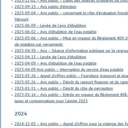
2025-12-02 – Avis public – Dates des séances ordinaires du cons
2025-09-15 – Avis public d’élection
2025-09-04 – Avis public – concernant le rôle d’évaluation fonciè
Valcourt
2025-06-09 – Levée de l’avis d’ébullition
2025-06-02 – Avis d’ébullition de l’eau potable
2025-05-06 – Avis public – Mise en vigueur du Règlement 409-20
de mutation par versements
2025-04-30 – Avis – Séance d’information publique sur le regro
2025-04-13 – Levée de l’avis d’ébullition
2025-04-09 – Avis d’ébullition de l’eau potable
2025-04-09 Avis public – Interruption du service d’eau potable
2025-03-26 – Appel d’offres public – Fourniture, transport et ép
2025-03-26 – Avis public – Dépôt du rapport financier et du rapp
2025-01-31 – Avis public – Dépôt du rôle de perception
2025-01-16 – Avis public – Entrée en vigueur du Règlement 408-
taxes et compensations pour l’année 2025
2024
2024-12-05 – Avis public – Appel d’offres pour la vidange des f