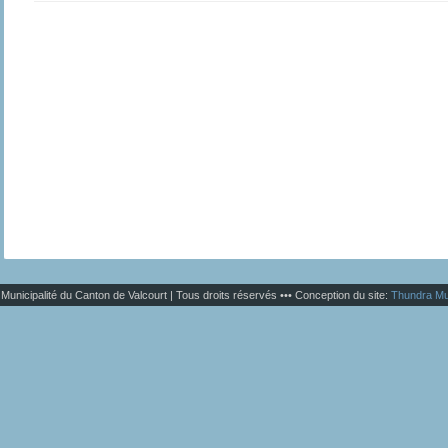
Municipalité du Canton de Valcourt | Tous droits réservés ••• Conception du site:
Thundra Mu