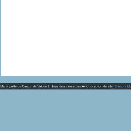
Municipalité du Canton de Valcourt | Tous droits réservés ••• Conception du site:
Thundra Mu