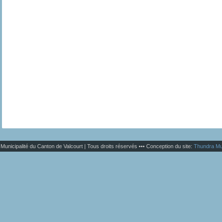
Municipalité du Canton de Valcourt | Tous droits réservés ••• Conception du site:
Thundra Mu