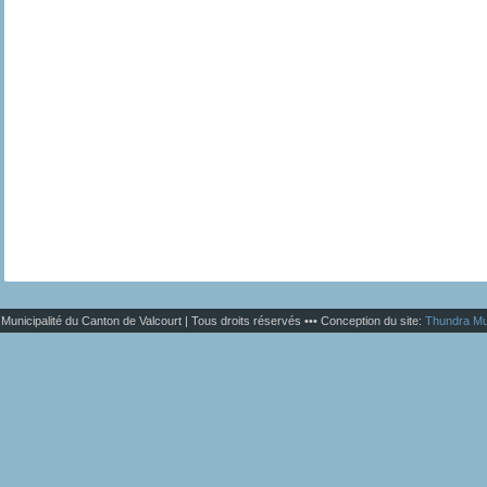
Municipalité du Canton de Valcourt | Tous droits réservés ••• Conception du site:
Thundra Mu