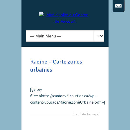
Racine – Carte zones
urbaines
[gview
file= »https://cantonvalcourt.qc.ca/wp-
content/uploads/RacineZoneUrbaine.pdf »]
[haut de la page]