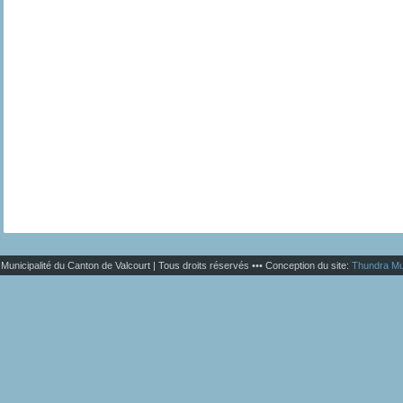
Municipalité du Canton de Valcourt | Tous droits réservés ••• Conception du site:
Thundra Mu