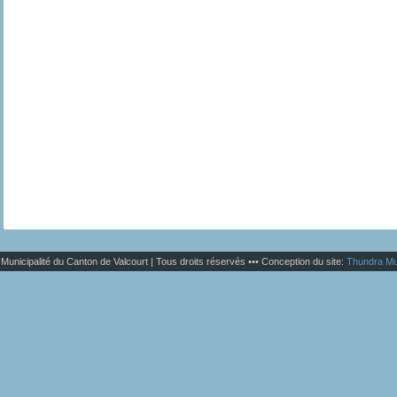
Municipalité du Canton de Valcourt | Tous droits réservés ••• Conception du site:
Thundra Mu