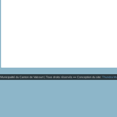
Municipalité du Canton de Valcourt | Tous droits réservés ••• Conception du site:
Thundra Mu