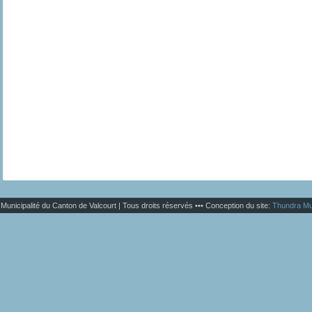
Municipalité du Canton de Valcourt | Tous droits réservés ••• Conception du site:
Thundra Mu