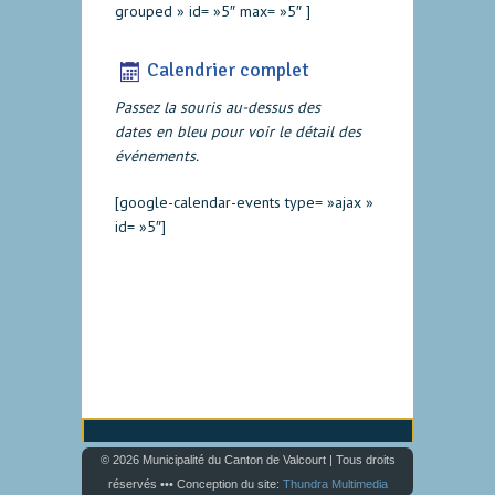
grouped » id= »5″ max= »5″ ]
Calendrier complet
Passez la souris au-dessus des
dates en bleu pour voir le détail des
événements.
[google-calendar-events type= »ajax »
id= »5″]
© 2026 Municipalité du Canton de Valcourt | Tous droits
réservés ••• Conception du site:
Thundra Multimedia