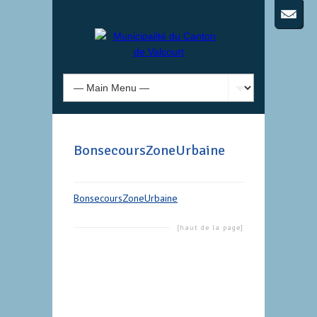
BonsecoursZoneUrbaine
BonsecoursZoneUrbaine
[haut de la page]