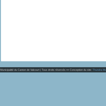
Municipalité du Canton de Valcourt | Tous droits réservés ••• Conception du site:
Thundra Mu