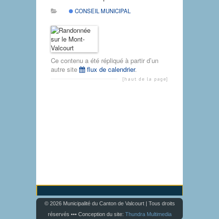
CONSEIL MUNICIPAL
Ce contenu a été répliqué à partir d’un
autre site
flux de calendrier
.
[haut de la page]
© 2026 Municipalité du Canton de Valcourt | Tous droits
réservés ••• Conception du site:
Thundra Multimedia