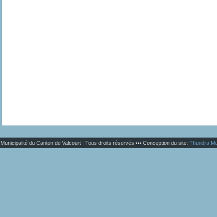
Municipalité du Canton de Valcourt | Tous droits réservés ••• Conception du site:
Thundra Mu