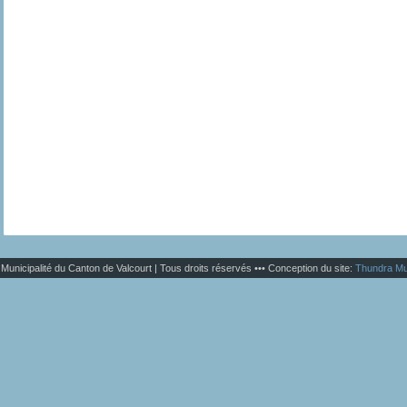
Municipalité du Canton de Valcourt | Tous droits réservés ••• Conception du site:
Thundra Mu