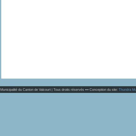
Municipalité du Canton de Valcourt | Tous droits réservés ••• Conception du site:
Thundra Mu