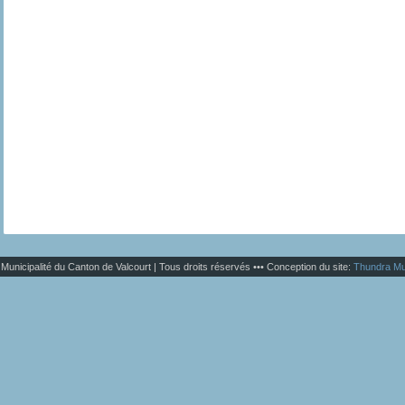
Municipalité du Canton de Valcourt | Tous droits réservés ••• Conception du site:
Thundra Mu