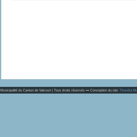
Municipalité du Canton de Valcourt | Tous droits réservés ••• Conception du site:
Thundra Mu